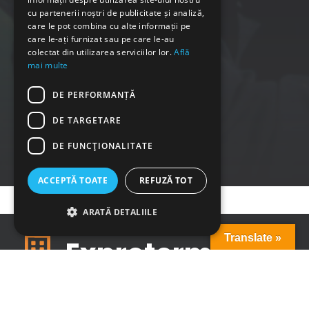
cu partenerii noștri de publicitate și analiză,
care le pot combina cu alte informații pe
care le-ați furnizat sau pe care le-au
colectat din utilizarea serviciilor lor.
Află
mai multe
0
+
DE PERFORMANȚĂ
DE TARGETARE
Serviciile noastre
DE FUNCŢIONALITATE
ACCEPTĂ TOATE
REFUZĂ TOT
ARATĂ DETALIILE
Translate »
Exproterm
Compania noastră oferă servicii de control nedistructiv