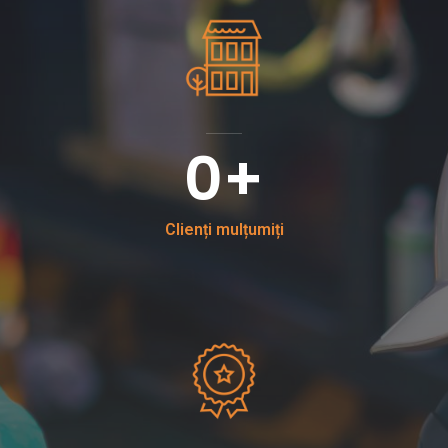
0
+
Clienți mulțumiți