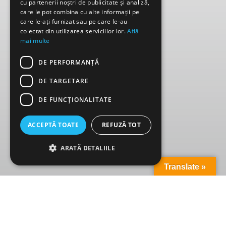
cu partenerii noștri de publicitate și analiză,
care le pot combina cu alte informații pe
care le-ați furnizat sau pe care le-au
colectat din utilizarea serviciilor lor.
Află
mai multe
DE PERFORMANȚĂ
DE TARGETARE
DE FUNCŢIONALITATE
ACCEPTĂ TOATE
REFUZĂ TOT
ARATĂ DETALIILE
Translate »