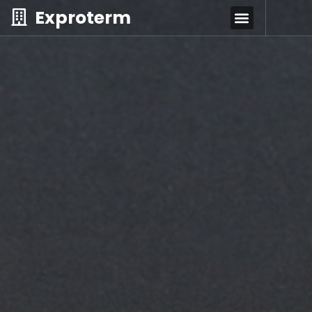
Exproterm
DESPRE NOI